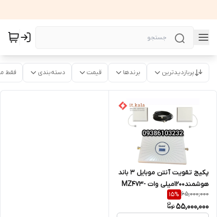
پربازدیدترین
برندها
قیمت
دسته‌بندی
فقط م
پکیج تقویت آنتن موبایل 3 باند
هوشمند1200میلی وات MZ473-
65,000,000
15
%
ALC (درون شهری ) - از برند
55,000,000
ETENDA