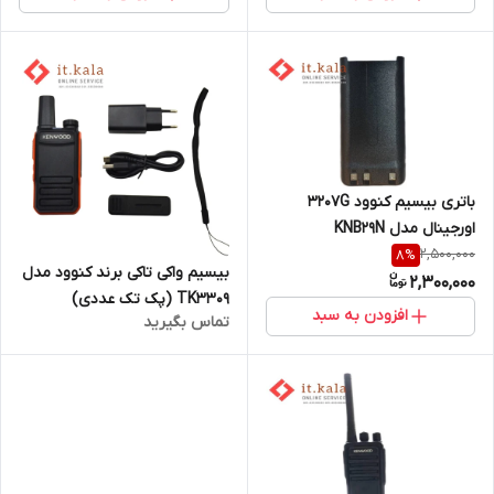
باتری بیسیم کنوود 3207G
اورجینال مدل KNB29N
2,500,000
8
%
بیسیم واکی تاکی برند کنوود مدل
2,300,000
TK3309 (پک تک عددی)
افزودن به سبد
تماس بگیرید