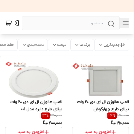
جدیدترین
برندها
قیمت
دسته‌بندی
فقط محص
لامپ هالوژن ال ای دی 20 وات
لامپ هالوژن ال ای دی 20 وات
نیلای طرح چهارگوش
نیلای طرح دایره مدل 001
230,000
250,000
13
%
24
%
200,000
190,000
افزودن به سبد
افزودن به سبد