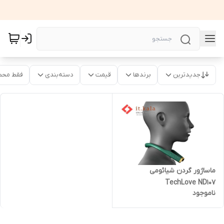
جدیدترین
برندها
قیمت
دسته‌بندی
فقط محص
ماساژور گردن شیائومی
TechLove ND107
ناموجود