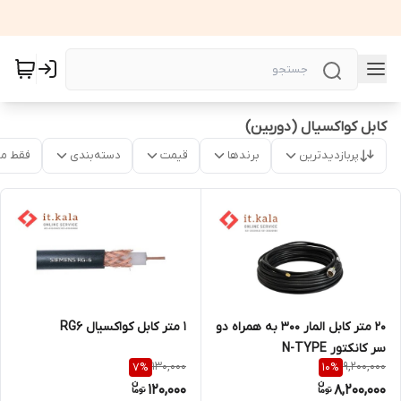
کابل کواکسیال (دوربین)
پربازدیدترین
برندها
قیمت
دسته‌بندی
فقط م
20 متر کابل المار 300 به همراه دو
1 متر کابل کواکسیال RG6
سر کانکتور N-TYPE
130,000
9,200,000
7
%
10
%
120,000
8,200,000