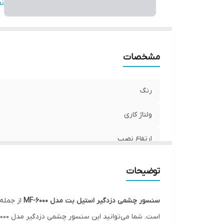
زا
ن
پا
بر
اب
مشخصات
ف
دم
رنگ
ولتاژ کاری
ارتفاع نصب
جنس بدنه
توضیحات
زاویه دید
سنسور چشمی دزدگیر استیل بت مدل MF-6000
از جمله 
پایه قابل تنظیم
است. شما می‌توانید این سنسور چشمی دزدگیر مدل MF-6000 را با قیمتی ارزان، اما با کیفیت بالا از مجموعه