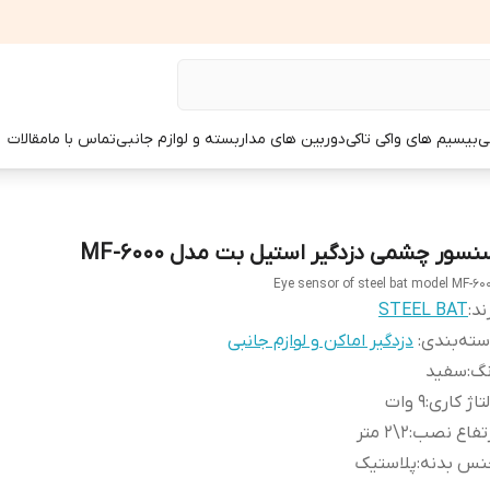
ی
بیسیم های واکی تاکی
دوربین های مداربسته و لوازم جانبی
تماس با ما
مقالات
نسور چشمی دزدگیر استیل بت مدل MF-6000
Eye sensor of steel bat model MF-60
ند:
STEEL BAT
ته‌بندی
:
دزدگیر اماکن و لوازم جانبی
نگ
:
سفید
تاژ کاری
:
9 وات
تفاع نصب
:
2\2 متر
نس بدنه
:
پلاستیک