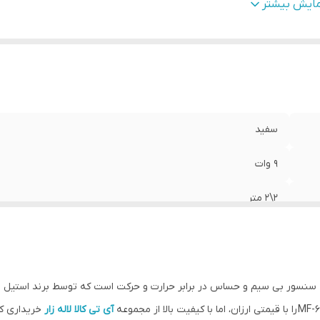
ویه دید
:
110 درجه
مایش بیشتر
یه قابل تنظیم
:
دارد
د آشکار سازی
:
12 متر
عاد
:
۴۱*60/5*114 mm
رکانس
:
315 مگا هرتز
ای کاری
:
10-تا50+ سانتی گراد
سفید
9 وات
2\2 متر
پلاستیک
110 درجه
سنسور بی سیم و حساس در برابر حرارت و حرکت است که توسط برند استیل بت
دارد
آی تی کالا لاله زار
خریداری کن