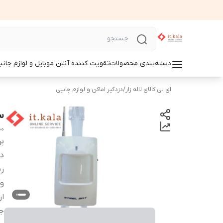
دسته‌بندی محصولات
تقویت کننده آنتن موبایل و لوازم جانب
ای تی کالای لاله زار
/
دزدگیر اماکن و لوازم جانبی
س
00
بر
دس
ر
ول
ار
ج