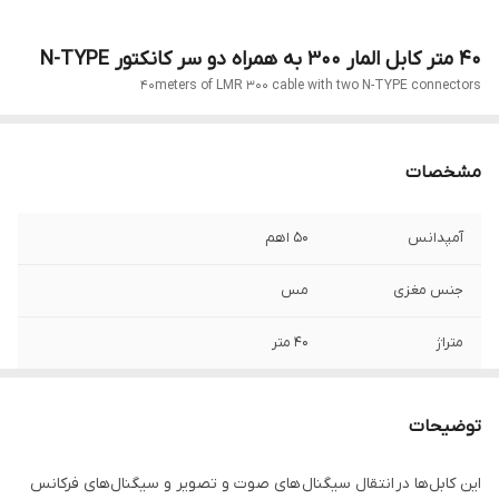
40 متر کابل المار 300 به همراه دو سر کانکتور N-TYPE
40meters of LMR 300 cable with two N-TYPE connectors
مشخصات
آمپدانس
50 اهم
جنس مغزی
مس
متراژ
40 متر
نوع کابل
کابل المار 300
توضیحات
نوع کانکتور
دو سر کانکتور N-TYPE
این کابل‌ها در انتقال سیگنال های صوت و تصویر و سیگنال‌های فرکانس