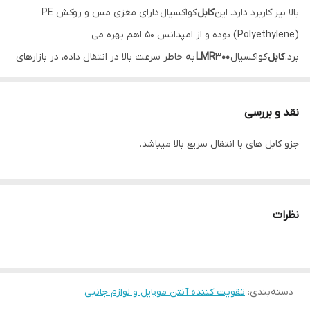
بالا نیز کاربرد دارد. این
کابل
کواکسیال دارای مغزی مس و روکش PE
(Polyethylene) بوده و از امپدانس 50 اهم بهره می
برد.
کابل
کواکسیال
LMR300
به خاطر سرعت بالا در انتقال داده، در بازارهای
جهانی محبوبیت زیادی دارد.
انواع مختلف کانکتور موجود میباشد در صورت نیاز به کانکتور دیگر در
نقد و بررسی
توضیحات سفارش ذکر کنید. «تمامی سفارشات قبل از ارسال کاملا بررسی
جزو کابل های با انتقال سریع بالا میباشد.
می‌شود و خریداران می‌بایست در صورت مشاهده هرگونه آسیب دیدگی
از تحویل گرفتن آن خودداری کنند!»در غیر اینصورت این مجموعه هیچ
مسئولیتی را قبول نخواهد کرد.
نظرات
دسته‌بندی
:
تقویت کننده آنتن موبایل و لوازم جانبی