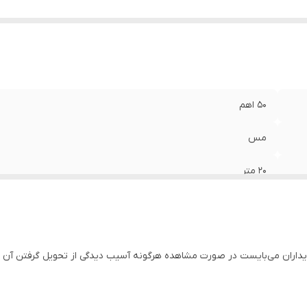
50 اهم
مس
20 متر
کابل المار 240
دو سر کانکتور N-TYPE
خریداران می‌بایست در صورت مشاهده هرگونه آسیب دیدگی از تحویل گرفتن آن 