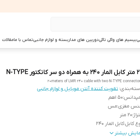
ی
بیسیم های واکی تاکی
دوربین های مداربسته و لوازم جانبی
تماس با ما
مقالات
به همراه دو سر کانکتور N-TYPE
20meters of LMR 240 cable with two N-TYPE connecto
ته‌بندی
:
تقویت کننده آنتن موبایل و لوازم جانبی
مپدانس
:
50 اهم
نس مغزی
:
مس
راژ
:
20 متر
ع کابل
:
کابل المار 240
ع کانکتور
:
دو سر کانکتور N-TYPE
مایش بیشتر