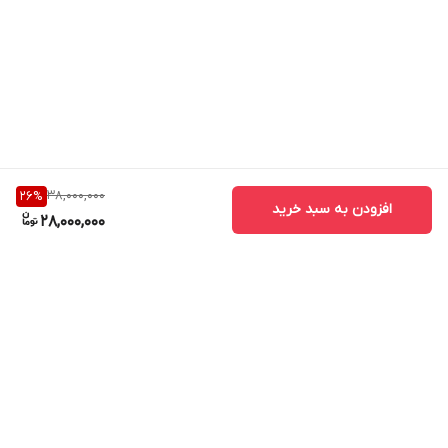
نیاز به خرید
کلیک
کنید.
38,000,000
26
%
افزودن به سبد خرید
28,000,000
قیمت تقویت کننده آنتن موبایل فول باند مدل
MZ103-SLR
دستگاه تقویت آنتن فول باند مدل MZ103-SLR در بازار آزاد و در دیگر
برگشت به بالا