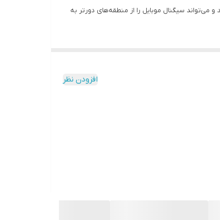
می‌تواند سیگنال موبایل را از منطقه‌های دورتر به
تقویت آنتن موبایل همراه اول
، بلکه
افزودن نظر
نیز موثر خواهد بود. تعداد باندهای کاری فعال این دستگاه 3(2G,3G,4G) بوده و از آنجایی که دارای سیستم هوشمند ALC است،
 را خواهد داد. جنس بدنه این دستگاه از آلمینیوم دارای سیستم خنک کننده است و همین
ای
، می‌تواند باعث بهبود کیفیت ارتباطات تلفن همراه
خرید و استفاده از دستگاه تقویت کننده آنتن موبایل 3 باند 1000میلی وات با تکنولوژی هوشمند ALC، نکات مهمی از جمله تعیین نیاز، مشکلات منطقه، انتخاب
رد توجه قرار دهید. دقت داشته باشید شما طی تماس