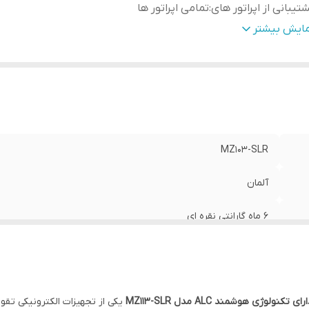
تیبانی از اپراتور های
:
تمامی اپراتور ها
ان دستگاه (قدرت ورودی)
:
1000میلی وات
مایش بیشتر
ارای سیستم هوشمند
:
ALC (ضد نویز و تداخلی)
نس بدنه
:
آلمینیوم و دارای سیستم خنک کننده
دوده پوشش دهی آنتن (In Door)
:
300 متر مربع فلت
دوده فرکانسی
:
2100-2150/Frequency 900-950 / 1800-1850 MHz
داد باند های کاری فعال
:
3 باند (2G,3G,4G و 5G در صورت 5G بودن BTS)
MZ103-SLR
آلمان
6 ماه گارانتی نقره ای
تمامی اپراتور ها
1000میلی وات
یکی از تجهیزات الکترونیکی تق