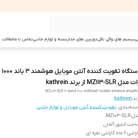
ی
بیسیم های واکی تاکی
دوربین های مداربسته و لوازم جانبی
تماس با ما
مقالات
دستگاه
مدل MZ113-SLR از برند kathrein
MZ103-SLR 3 band 800 milliwatt mobile antenna amplifi
ند:
kathrein
ته‌بندی
:
تقویت کننده آنتن موبایل و لوازم جانبی
دل
:
MZ103-SLR
اخت کشور
:
آلمان
رانتی
:
6 ماه گارانتی نقره ای