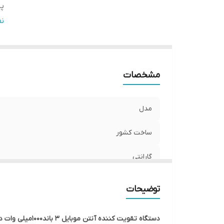
پش
تو
ن
د
ج
مح
مشخصات
مح
تع
مدل
ساخت کشور
گارانتی
پشتیبانی از اپراتور های
توضیحات
توان دستگاه (قدرت ورودی)
دستگاه تقویت کننده آنتن موبایل 3 باند1000میلی وات دارای تکنولوژی هوشمند ALC مدل MZ113-SLR