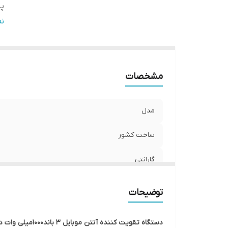
پش
تو
ن
د
ج
مح
مشخصات
مح
تع
مدل
ساخت کشور
گارانتی
پشتیبانی از اپراتور های
توضیحات
توان دستگاه (قدرت ورودی)
دستگاه تقویت کننده آنتن موبایل 3 باند1000میلی وات دارای تکنولوژی هوشمند ALC مدل MZ113-SLR