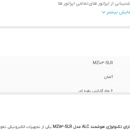
تیبانی از اپراتور های
:
تمامی اپراتور ها
ان دستگاه (قدرت ورودی)
:
1000میلی وات
مایش بیشتر
ارای سیستم هوشمند
:
ALC (ضد نویز و تداخلی)
نس بدنه
:
آلمینیوم و دارای سیستم خنک کننده
دوده پوشش دهی آنتن (In Door)
:
300 متر مربع فلت
دوده فرکانسی
:
2100-2150/Frequency 900-950 / 1800-1850 MHz
داد باند های کاری فعال
:
3 باند (2G,3G,4G و 5G در صورت 5G بودن BTS)
MZ103-SLR
آلمان
6 ماه گارانتی نقره ای
تمامی اپراتور ها
1000میلی وات
یکی از تجهیزات الکترونیکی تق