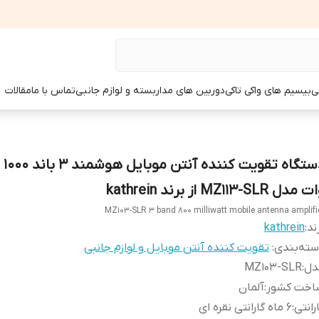
ی
بیسیم های واکی تاکی
دوربین های مداربسته و لوازم جانبی
تماس با ما
مقالات
دستگاه
مدل MZ113-SLR از برند kathrein
MZ103-SLR 3 band 800 milliwatt mobile antenna amplifi
ند:
kathrein
ته‌بندی
:
تقویت کننده آنتن موبایل و لوازم جانبی
دل
:
MZ103-SLR
اخت کشور
:
آلمان
رانتی
:
6 ماه گارانتی نقره ای