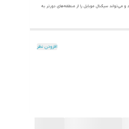
می‌تواند سیگنال موبایل را از منطقه‌های دورتر به
تقویت آنتن موبایل همراه اول
، بلکه
افزودن نظر
نیز موثر خواهد بود. تعداد باندهای کاری فعال این دستگاه 3(2G,3G,4G) بوده و از آنجایی که دارای سیستم هوشمند ALC است،
 را خواهد داد. جنس بدنه این دستگاه از آلمینیوم دارای سیستم خنک کننده است و همین
ای
، می‌تواند باعث بهبود کیفیت ارتباطات تلفن همراه
خرید و استفاده از دستگاه تقویت کننده آنتن موبایل 3 باند 1000میلی وات با تکنولوژی هوشمند ALC، نکات مهمی از جمله تعیین نیاز، مشکلات منطقه، انتخاب
رد توجه قرار دهید. دقت داشته باشید شما طی تماس