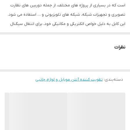
نوع کانکتور
دو سر کانکتور N-TYPE
است که در بسیاری از پروژه های مختلف، از جمله دوربین های نظارت
تصویری و تجهیزات شبکه، شبکه های تلویزیونی و … استفاده می شود.
این کابل به دلیل خواص الکتریکی و مکانیکی خود، برای انتقال سیگنال
های الکتریکی با فرکانس های بالا مناسب است. انتقال سیگنال در
مسیرهایی طولانی (بالای 100 متر و تا حدود 250 متر) و مقاومت مناسب
نظرات
در برابر نویزهای الکترومغناطیسی از ویژگی‌های بارز این کابل‌ها محسوب
می‌گردد.
کابل کواکسیال RG6 زیمنس مدل 500m 1/2mm2 CU 144 از یک مغزی و
دسته‌بندی
:
تقویت کننده آنتن موبایل و لوازم جانبی
یا رشته‌ی مرکزی مفتولی از جنس مس تشکیل شده است، قطر 1/2 میلی
متر مربع و مساحت برشی 0.2 میلی متر مربع است. این سیم به عنوان
هسته کابل برای انتقال سیگنال های برقی با فرکانس بالا استفاده می
شود. این هادی قابلیت انتقال سیگنال های برقی با فرکانس تا 3
گیگاهرتز را دارد و دارای مقاومت داخلی کمی است که به عنوان یک کابل
ارتباطی با فرکانس بالا، برای تقویت سیگنال های برقی در طول مسیر،