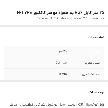
25 متر کابل RG6 به همراه دو سر کانکتور N-TYPE
25meters of RG6 cable with two N-TYPE connectors
مشخصات
متراژ
25 متر
جنس مغزی
مس CU
ضخامت مغزی
12mm
نوع کابل
کابل کواکسیال RG-6
توضیحات
نوع شیلد
144 رشته مس CU
کابل کواکسیال RG6 زیمنس مدل دو فویل یک کابل کواکسیال ارتباطی