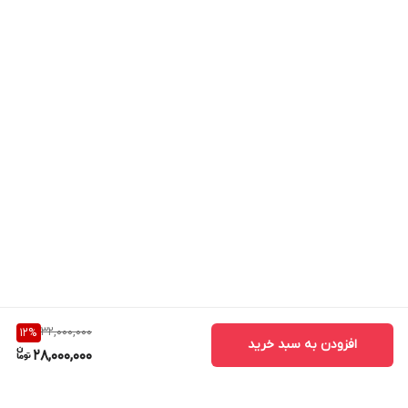
بهتر است به سراغ
پکیج تقویت کننده آنتن موبایل 3 باند 650 میلی
وات مدل MZ103-WT (درون شهری)
بروید. همچنین در صورتی که
می‌خواهید دستگاه این پکیج را به صورت تک خریداری کنید، می‌توانید
وارد صفحه
دستگاه تقویت کننده آنتن موبایل 3 باند 650 میلی وات
مدل MZ103-WT
شوید.
32,000,000
12
%
افزودن به سبد خرید
28,000,000