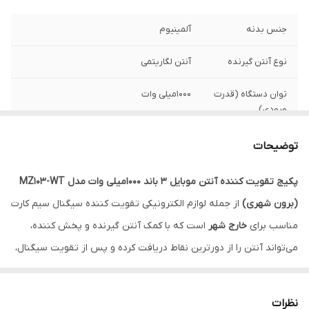
جنس بدنه
آلمینیوم
نوع آنتن گیرنده
آنتن لگاریتمی
توان دستگاه (قدرت
1000میلی وات
ورودی)
پشتیبانی از اپراتور
تمامی اپراتور ها
توضیحات
های
پکیج تقویت کننده آنتن موبایل 3 باند 1000میلی وات مدل MZ103-WT
تعداد باند های
3 باند (2G,3G,4G)
(برون شهری)
از جمله لوازم الکترونیکی تقویت کننده سیگنال سیم کارت
کاری فعال
مناسب برای
خارج شهر
است که با کمک آنتن گیرنده و پخش کننده،
ساخت کشور
چین
می‌تواند آنتن را از دورترین نقاط دریافت کرده و پس از تقویت سیگنال،
محدوده پوشش
100 متر مربع (فلت)
آن را در فضای مورد نیاز شما پخش کند.
دهی آنتن (In
معرفی پکیج تقویت کننده آنتن موبایل 3
Door)
نظرات