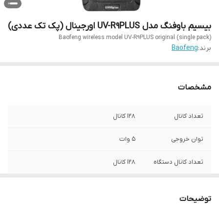
بیسیم باوفنگ مدل UV-R9PLUS اورجینال (پک تک عددی)
Baofeng wireless model UV-R9PLUS original (single pack)
برند:
Baofeng
مشخصات
تعداد کانال
128 کانال
توان خروجی
5 وات
تعداد کانال دستگاه
128 کانال
ظرفیت باطری
4000 میلی آمپری
توضیحات
ضد اب و مقاوم در
دارد
برابر ضربه