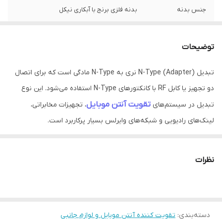
جنس بدنه
بدنه فلزی برنج با آبکاری نیکل
مقاومت بالا
در برابر خوردگی و زنگ زدگی
توضیحات
کانکتور تبدیل 1 به 2
نری (Male) به مادگی
تبدیل (Adapter) N-Type نری به N-Type مادگی است که برای اتصال
دو تجهیز یا کابل RF با کانکتورهای N-Type استفاده می‌شود. این نوع
تقویت آنتن موبایل
تبدیل در سیستم‌های
، تجهیزات مخابراتی،
لینک‌های رادیویی و شبکه‌های وایرلس بسیار پرکاربرد است.
تبدیل کانکتور N-Type نری به مادگی
معرفی محصول
نظرات
تبدیل N-Type نری به مادگی یک رابط RF حرفه‌ای است که برای اتصال
تجهیزات مخابراتی و آنتن‌های فرکانس بالا مورد استفاده قرار می‌گیرد. این
آداپتور با حفظ کیفیت سیگنال و حداقل افت توان، امکان اتصال سریع و
دسته‌بندی
:
تقویت کننده آنتن موبایل و لوازم جانبی
مطمئن بین تجهیزات مختلف را فراهم می‌کند.