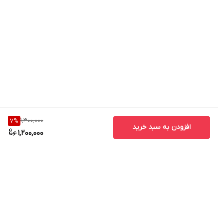
* امپدانس: 50 اهم
* جنس بدنه: برنج با آبکاری نیکل
* نوع اتصال: رزوه‌ای (Threaded)
* محدوده فرکانسی: تا 11 گیگاهرتز و در برخی مدل‌ها تا 18 گیگاهرتز
* مناسب برای استفاده در محیط‌های داخلی و خارجی
1,300,000
7
%
افزودن به سبد خرید
1,200,000