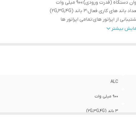
ان دستگاه (قدرت ورودی)
:
900 میلی وات
داد باند های کاری فعال
:
3 باند (2G,3G,4G)
تیبانی از اپراتور های
:
تمامی اپراتور ها
نس بدنه
:
آلمینیوم و دارای سیستم خنک کننده
مایش بیشتر
اخت کشور
:
چین
دوده پوشش دهی آنتن (In Door)
:
500 متر مربع (فلت)
دوده فرکانسی
:
2100-2150/Frequency 900-950 / 1800-1850 MHz
ALC
900 میلی وات
3 باند (2G,3G,4G)
تمامی اپراتور ها