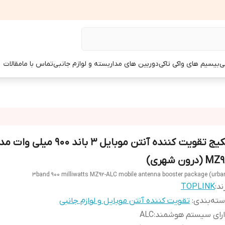
ی
بیسیم های واکی تاکی
دوربین های مداربسته و لوازم جانبی
تماس با ما
مقالات
پکیج تقویت کننده آنتن موبایل 3 باند 900 میلی و
M (درون شهری)
3band 900 milliwatts MZ92-ALC mobile antenna booster package (urba
ند:
TOPLINK
ته‌بندی
:
تقویت کننده آنتن موبایل و لوازم جانبی
ارای سیستم هوشمند
:
ALC