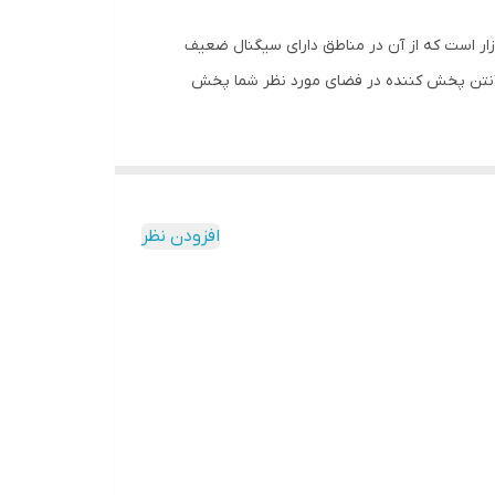
ار است که از آن در مناطق دارای سیگنال ضعیف
ز آنتن پخش کننده در فضای مورد نظر شما پخش
پکیج تقویت کننده آنتن موبایل 3 باند 900 میلی وات مدل MZ92-ALC (درون شهری) دارای یک ریپیتر با 900 میلی وات است که توان پشتیبانی از تمام اپراتورها را داشته و در سه باند 2G ،3G
افزودن نظر
پکیج تقویت کننده آنتن موبایل 3 باند 900 میلی وات مدل MZ92-ALC (درون شهری) ساخت کشور چین و تحت لیسانس آلمان از برند کاتراین است که با توان 900 میلی وات خود، توان
پوشش دهی 500 متر اطراف خود را دارد. همچنین از آنجایی که ریپیتر این پکیج از بدنه آلمینیومی برخودار بوده و از سیستم هوشمند ALC برخوردار است، خیال شما می‌تواند از بابت کیفیت
ده به لوازم به خصوصی نیاز دارد که تمامی این لوازم به صورت پکیج به فروش