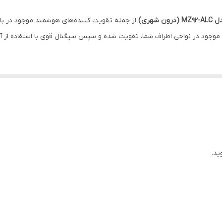
آلمینیوم و دارای سیستم خنک کننده
از جمله تقویت کننده‌های هوشمند موجود در باز
چین
یف موجود در نواحی اطراف شما، تقویت شده و سپس سیگنال قوی با استفاده ا
500 متر مربع (فلت)
ن شهری)
2100-2150/Frequency 900-950 / 1800-1850 MHz
کاملا غیر قابل ردیابی، ضد نویز و ضد تداخل باشد.
ید.
 شهر
پکیج تقویت کننده آنتن موبایل 3 باند 900 میلی وات مدل MZ92-ALC (درون شهری) برای نصب و استفا
نده آنتن، از لوازم زیر نیز برخوردار خواهید شد: