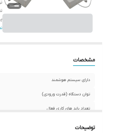
تو
تع
پش
ج
ن
س
مح
مح
مشخصات
دارای سیستم هوشمند
توان دستگاه (قدرت ورودی)
تعداد باند های کاری فعال
پشتیبانی از اپراتور های
توضیحات