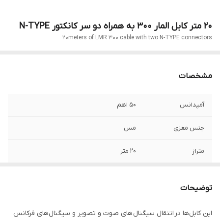
20 متر کابل المار 300 به همراه دو سر کانکتور N-TYPE
20meters of LMR 300 cable with two N-TYPE connectors
مشخصات
آمپدانس
50 اهم
جنس مغزی
مس
متراژ
20 متر
مهم ترین ویژگی
تقویت آنتن موبایل 3Gو4G
استفاده در
توضیحات
هر دو محصول
چین
این کابل‌ها در انتقال سیگنال های صوت و تصویر و سیگنال‌های فرکانس
ساخت کشور