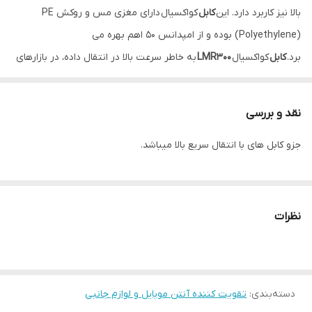
بالا نیز کاربرد دارد. این
کابل
کواکسیال دارای مغزی مس و روکش PE
مناسب برای
تقویت آنتن موبایل
(Polyethylene) بوده و از امپدانس 50 اهم بهره می
برد.
کابل
کواکسیال
LMR300
به خاطر سرعت بالا در انتقال داده، در بازارهای
جهانی محبوبیت زیادی دارد.
انواع مختلف کانکتور موجود میباشد در صورت نیاز به کانکتور دیگر در
نقد و بررسی
توضیحات سفارش ذکر کنید. «تمامی سفارشات قبل از ارسال کاملا بررسی
جزو کابل های با انتقال سریع بالا میباشد.
می‌شود و خریداران می‌بایست در صورت مشاهده هرگونه آسیب دیدگی
از تحویل گرفتن آن خودداری کنند!»در غیر اینصورت این مجموعه هیچ
مسئولیتی را قبول نخواهد کرد.
نظرات
دسته‌بندی
:
تقویت کننده آنتن موبایل و لوازم جانبی