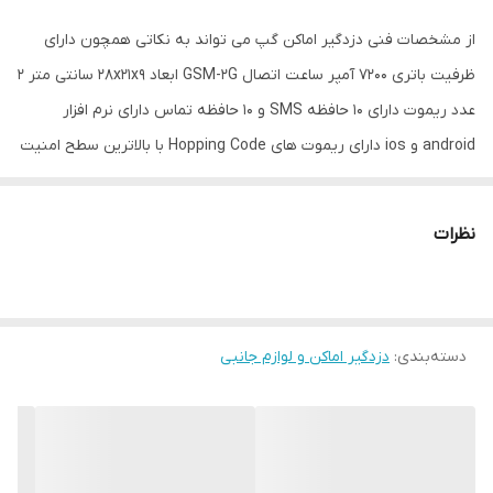
حافظه
10 حافظه SMS و 10 حافظه تماس
از مشخصات فنی دزدگیر اماکن گپ می تواند به نکاتی همچون دارای
ظرفیت باتری 7200 آمپر ساعت اتصال GSM‎-2G ابعاد 28x21x9 سانتی متر 2
تعداد زون
8 زون با قابلیت تعریف هر زون به 5 حالت
عدد ریموت دارای 10 حافظه SMS و 10 حافظه تماس دارای نرم افزار
android و ios دارای ریموت های Hopping Code با بالاترین سطح امنیت
دارای 8 زون با قابلیت تعریف هر زون به 5 حالت مختلف قابلیت اضافه
کردن تا 20 عدد ریموت اشاره کرد.
نظرات
«تمامی سفارشات قبل از ارسال کاملا بررسی می‌شود و خریداران
می‌بایست در صورت مشاهده هرگونه آسیب دیدگی از تحویل گرفتن آن
خودداری کنند!»در غیر اینصورت این مجموعه هیچ مسئولیتی را قبول
نخواهد کرد.
دسته‌بندی
:
دزدگیر اماکن و لوازم جانبی