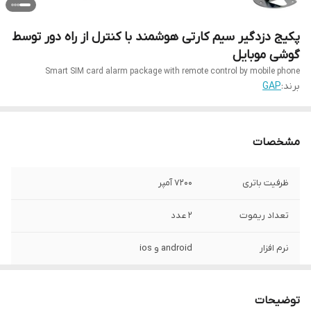
پکیج دزدگیر سیم کارتی هوشمند با کنترل از راه دور توسط
گوشی موبایل
Smart SIM card alarm package with remote control by mobile phone
برند:
GAP
مشخصات
ظرفیت باتری
7200 آمپر
تعداد ریموت
2 عدد
نرم افزار
android و ios
قابلیت اضافه کردن
20 عدد
ریموت تا
توضیحات