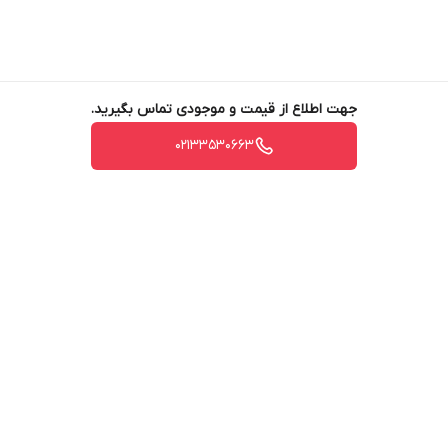
جهت اطلاع از قیمت و موجودی تماس بگیرید.
02133530663
برگشت به بالا