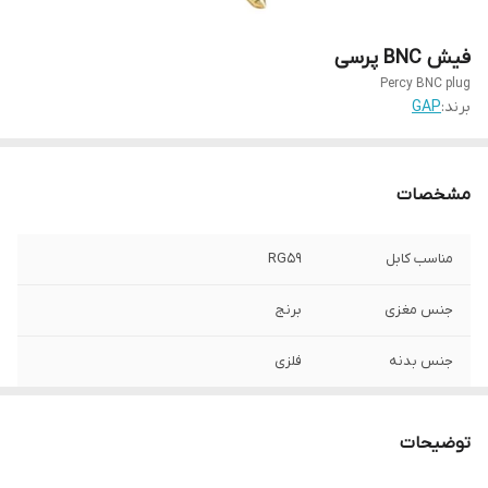
فیش BNC پرسی
Percy BNC plug
برند:
GAP
مشخصات
مناسب کابل
RG59
جنس مغزی
برنج
جنس بدنه
فلزی
مدل
4 تیکه وارنیش دار
توضیحات