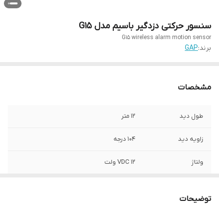
سنسور حرکتی دزدگیر باسیم مدل G15
G15 wireless alarm motion sensor
برند:
GAP
مشخصات
طول دید
12 متر
زاویه دید
104 درجه
ولتاژ
12 VDC ولت
پایه فابریک
دارد
توضیحات
خروجي و شاسی
دارد
جهت حفاظت