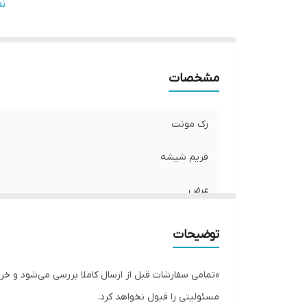
ار
ن
در
چر
م
مشخصات
س
رک مونت
فریم شیشه
عرض
عمق
توضیحات
ارتفاع
«تمامی سفارشات قبل از ارسال کاملا بررسی می‌شود و 
درب های جانبی قفل دار
مسئولیتی را قبول نخواهد کرد.