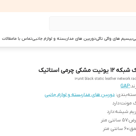
ی
بیسیم های واکی تاکی
دوربین های مداربسته و لوازم جانبی
تماس با ما
مقالات
بکه 12 یونیت مشکی چرمی استاتیک
12unit black static leather network ra
ند:
GAP
ته‌بندی
:
دوربین های مداربسته و لوازم جانبی
ک مونت
:
دارد
ریم شیشه
:
دارد
رض
:
57 سانتی متر
مق
:
60 سانتی متر