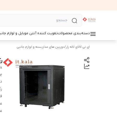
دسته‌بندی محصولات
تقویت کننده آنتن موبایل و لوازم جانب
ای تی کالای لاله زار
/
دوربین های مداربسته و لوازم جانبی
رک ش
ck
بر
دس
ر
ف
ع
ع