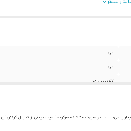
تفاع
:
60 سانتی متر
مایش بیشتر
ب های جانبی قفل دار
:
دارد
خ های جلو قفل شو
:
دارد
حفظه فن
:
دارد
ینی کامل
:
دارد
دارد
دارد
57 سانتی متر
60 سانتی متر
60 سانتی متر
خریداران می‌بایست در صورت مشاهده هرگونه آسیب دیدگی از تحویل گرفتن آن 
دارد