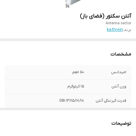
آنتن سکتور (فضای باز)
Antenna sector
برند:
kathrein
مشخصات
امپدانس
50 اهم
وزن آنتن
15 کیلوگرم
قدرت گیرندگی آنتن
13/15/17/18 DBi
ابعاد آنتن
1200*160*70
توضیحات
قابلیت گیرندگی
-40°C~+55°C
پایدار در دمای