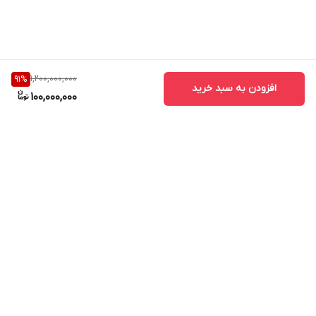
1,200,000,000
91
%
افزودن به سبد خرید
100,000,000
برگشت به بالا