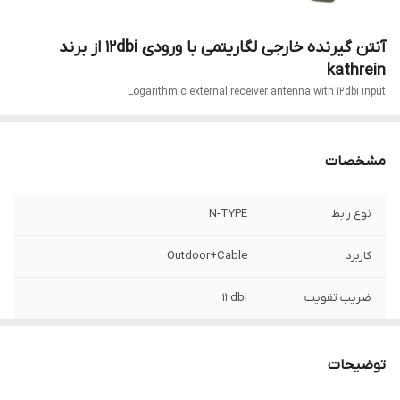
آنتن گیرنده خارجی لگاریتمی با ورودی 12dbi از برند
kathrein
Logarithmic external receiver antenna with 12dbi input
مشخصات
نوع رابط
N-TYPE
کاربرد
Outdoor+Cable
ضریب تقویت
12dbi
طول کابل
20 سانتی متر
توضیحات
قابل نصب بر روی
میله