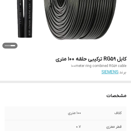
کابل RG59 ترکیبی حلقه ۱۰۰ متری
100meter ring combined RG59 cable
برند:
SIEMENS
مشخصات
کلاف
۱۰۰ متری
قطر مغزی
۰.۷