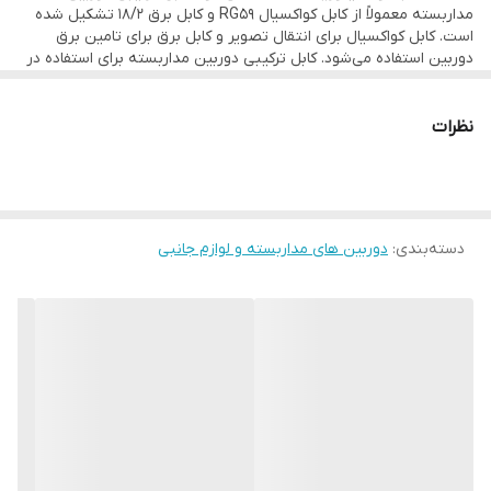
مداربسته معمولاً از کابل کواکسیال RG59 و کابل برق 18/2 تشکیل شده
کنار رشته کواکسال خود برق هم در جریان هست
است. کابل کواکسیال برای انتقال تصویر و کابل برق برای تامین برق
دوربین استفاده می‌شود. کابل ترکیبی دوربین مداربسته برای استفاده در
دلیل نام گذاری کابل بغل برق RG59
سیستم‌های دوربین مداربسته آنالوگ و AHD مناسب است. این کابل برای
استفاده در سیستم‌های دوربین مداربسته IP مناسب نیست.
نام این کابل برگرفته شده از شکل آن است که ترکیب کابل تصویر و برق
نظرات
۱۲ ولت را دارد ،
برای سهولت کار و کاهش هزینه ها بسیار مناسب است .
برای انتقال تصاویر دوربین مداربسته AHD به دی وی آر و یا دستگاه
ضبط کننده دیجیتال نیاز به کابل RG59 می باشد. اما در صورتی که از
دسته‌بندی
:
دوربین های مداربسته و لوازم جانبی
ترانس مرکزی و یا UPS برای تغذیه دوربین ها استفاده شود نیاز به کابل
ترکیبی است که شامل کابل تصویر و برق در کنار هم باشد.
این کابل ها را می توان برای مسیر های تا 100 متر برای هر دوربین
استفاده نمود بدون آنکه افت تصویری را داشته باشیم. کابل تصویر و
برق با آنکه در کنار هم هستند اما یه وسیله فویل و پلاستیک از هم جدا
شده اند.