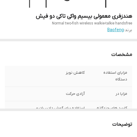
هندزفری معمولی بیسیم واکی تاکی دو فیش
Normal two-fish wireless walkie-talkie handsfree
برند:
Baofeng
مشخصات
مزایای استفاده
کاهش نویز
دستگاه
مزایا در
آزادی حرکت
کاربرد های چندگانه
استفاده برای گوش دادن رادیو
مناسب برای
انواع بیسیم های واکی تاکی
توضیحات