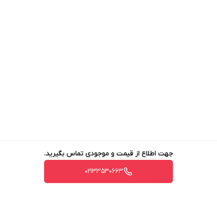
جهت اطلاع از قیمت و موجودی تماس بگیرید.
02133530663