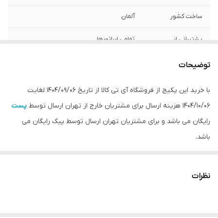
ساخت کشور
آلمان
پشتیبانی از
تمامی اپراتورها
اپراتورهای
توضیحات
تعداد باند های
3 باند (2G،3G،4G)
کاری فعال
با خرید این پکیج از فروشگاه آی تی کالا از تاریخ 1404/09/06 لغایت
1404/10/06 هزینه ارسال برای مشتریان خارج از تهران ارسال توسط
پست
محدوده پوشش
تا 750 متر مربع (فلت)
دهی آنتن (In
رایگان می باشد و برای مشتریان تهران ارسال توسط پیک رایگان می
Door)
باشد.
توان دستگاه (قدرت
2 وات (2000 میلی وات)
ورودی)
نظرات
محدوده فرکانسی
Frequency 900-950 / 1800-1850 / 2000-2100
MHz
جنس بدنه
آلمینیوم و دارای سیستم خنک کننده