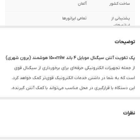
ساخت کشور
آلمان
پشتیبانی از
تمامی اپراتورها
اپراتورهای
گارانتی
18 ماه گارانتی طلایی
توضیحات
محدوده پوشش
600 متر مربع (فلت)
پک تقویت آنتن سیگنال موبایل 4 باند 1500mlw هوشمند (برون شهری)
دهی
از جمله تجهیزات الکترونیکی حرفه‌ای برای برخورداری از سیگنال قوی
محدوده فرکانسی
Frequency 890-960 / 1800-1880 / 2100-
است که به شما در داشتن خدمات الکترونیک قوی‌تر کمک خواهد کرد.
2150/3600-3650 MHz
این دستگاه با قرارگیری در محل مناسب می‌تواند با کمک آنتن گیرنده،
تعداد باندهای کاری
4 باند (2G,3G,4G.5G)
سیگنال را از دورترین نقاط دریافت کرده و بعد از تقویت سیگنال، با کمک
فعال
آنتن پخش کننده داخلی، سیگنال تقویت شده را در فضای مورد نیاز شما
نظرات
پخش کند.
جنس بدنه
آلمینیوم و دارای سیستم خنک کننده
معرفی پک تقویت آنتن سیگنال موبایل 4 باند 1500mlw هوشمند (برون
دارای سیستم
ALC و AGC (ضد نویز و تداخلی و دارای
شهری)