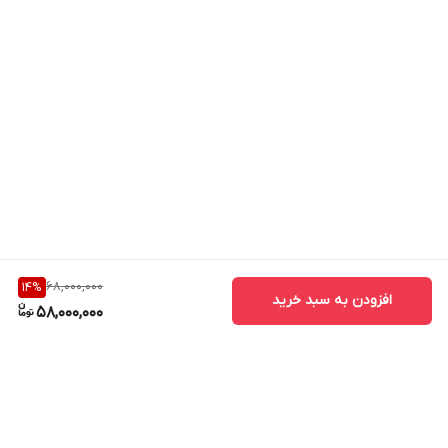
20 متر کابل مخصوص تقویت کننده آنتن موبایل المار 240 با 2 عدد
کانکتور
2 متر جامپر با دو سر کانکتور
در صورت نیاز می توانید در کنار این محصول با استفاده از
پکیج ماژول
پخش کننده اضافه
تا
300
متر مربع (فلت)را پوشش دهید در صورت نیاز
به خرید
کلیک
کنید .
68,000,000
14
%
افزودن به سبد خرید
58,000,000