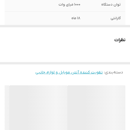
توان دستگاه
۱۰۰۰ میای وات
گارانتی
۱۸ ماه
محدوده پوشش
تا ۳۰۰ متر مربع (فلت)
دهی
نظرات
جنس بدنه
آلمینیوم و دارای سیستم خنک کننده
تعداد باندهای کاری
۳ باند (2G,3G,4G)
فعال
دسته‌بندی
:
تقویت کننده آنتن موبایل و لوازم جانبی
پشتیبانی از
همه اپراتورها
اپراتورهای
دارای سیستم
ALC و AGC (ضد نویز و تداخل و دارای قابلیت
هوشمند
ایزوله کردن امواج معیوب)
محدوده فرکانسی
Frequency 890-960 / 1800-1880 / 2100-2150