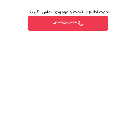
جهت اطلاع از قیمت و موجودی تماس بگیرید.
02133530663
برگشت به بالا