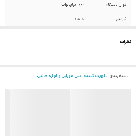
توان دستگاه
۱۰۰۰ میای وات
گارانتی
۱۸ ماه
محدوده پوشش
تا ۳۰۰ متر مربع (فلت)
دهی
نظرات
جنس بدنه
آلمینیوم و دارای سیستم خنک کننده
تعداد باندهای کاری
۳ باند (2G,3G,4G)
فعال
دسته‌بندی
:
تقویت کننده آنتن موبایل و لوازم جانبی
پشتیبانی از
همه اپراتورها
اپراتورهای
دارای سیستم
ALC و AGC (ضد نویز و تداخل و دارای قابلیت
هوشمند
ایزوله کردن امواج معیوب)
محدوده فرکانسی
Frequency 890-960 / 1800-1880 / 2100-2150