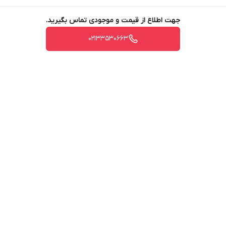
جهت اطلاع از قیمت و موجودی تماس بگیرید.
02133530663
برگشت به بالا