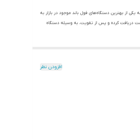
 یکی از بهترین دستگاه‌های فول باند موجود در بازار به
وردست دریافت کرده و پس از تقویت، به وسیله دستگاه
طلایی با توانی حدود 900 میلی وات تولید شده و از این رو توان پوشش دهی تا 500 متر را دارد. اگر به دنبال یک پکیج
تقویت آنتن موبایل خانگی پر قدرت هستید، این پکیج کاملا مناسب شما است. از آنجایی که دستگاه تقویت کننده سیگنال سیم کارت 3 باند گلد 900 میلی وات در هر 3 باند 2G ،3G و 4G
افزودن نظر
‌گیرد. از سوی دیگر، از آنجایی که دستگاه ریپیتر این
پکیج از بدنه آلمینیومی برخوردار است، مقاومت و طول عمر بالایی دارد. لازم به ذکر است، پکیج تقویت کننده آنتن موبایل فول باند 900 میلی وات گلد به دلیل داشتن سیستم هوشمند ALC،