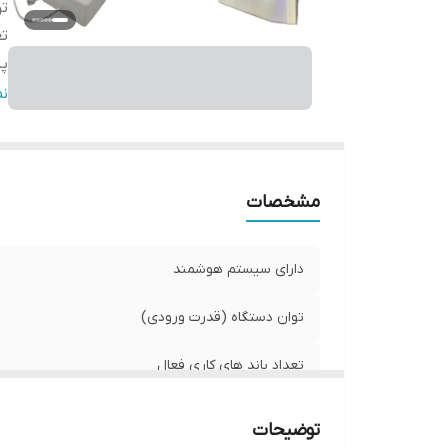
تو
تع
پش
س
ن
ج
مح
مح
مشخصات
دارای سیستم هوشمند
توان دستگاه (قدرت ورودی)
تعداد باند های کاری فعال
پشتیبانی از اپراتور های
توضیحات