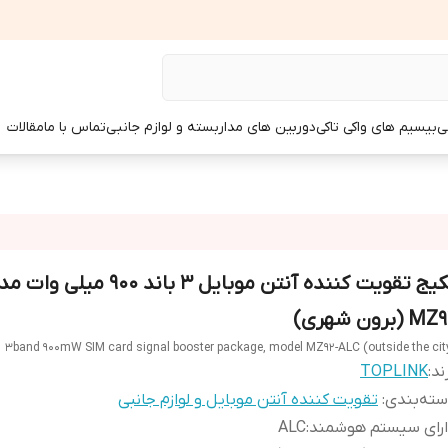
ی
بیسیم های واکی تاکی
دوربین های مداربسته و لوازم جانبی
تماس با ما
مقالات
پکیج تقویت کننده آنتن موبایل 3 باند 900 میلی و
M (برون شهری)
3band 900mW SIM card signal booster package, model MZ92-ALC (outside the cit
ند:
TOPLINK
ته‌بندی
:
تقویت کننده آنتن موبایل و لوازم جانبی
ارای سیستم هوشمند
:
ALC