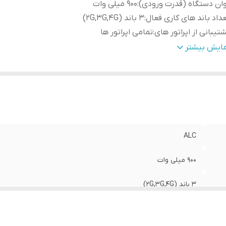
ان دستگاه (قدرت ورودی)
:
900 میلی وات
داد باند های کاری فعال
:
3 باند (2G,3G,4G)
تیبانی از اپراتور های
:
تمامی اپراتور ها
اخت کشور
:
چین
مایش بیشتر
نس بدنه
:
آلمینیوم و دارای سیستم خنک کننده
دوده پوشش دهی آنتن (In Door)
:
500 متر مربع (فلت)
دوده فرکانسی
:
2100-2150/Frequency 900-950 / 1800-1850 MHz
ALC
900 میلی وات
3 باند (2G,3G,4G)
تمامی اپراتور ها