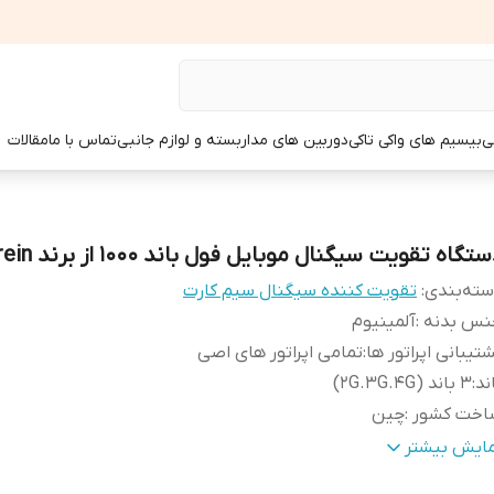
ی
بیسیم های واکی تاکی
دوربین های مداربسته و لوازم جانبی
تماس با ما
مقالات
تگاه تقویت سیگنال موبایل فول باند 1000 از برند Kathrein
ته‌بندی
:
تقویت کننده سیگنال سیم کارت
نس بدنه
:
آلمینیوم
تیبانی اپراتور ها
:
تمامی اپراتور های اصی
ند
:
3 باند (2G.3G.4G)
اخت کشور
:
چین
حدود پوشش دهی
:
۱۵۰متر مربع (فلت)
مایش بیشتر
حدوده فرکانسی
:
2100-2150/Frequency 900-950 / 1800-1850 MHz