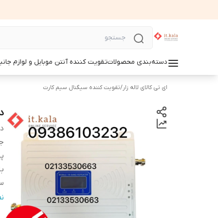
دسته‌بندی محصولات
تقویت کننده آنتن موبایل و لوازم جانب
ای تی کالای لاله زار
/
تقویت کننده سیگنال سیم کارت
دس
دس
ج
پش
با
س
م
ن
م