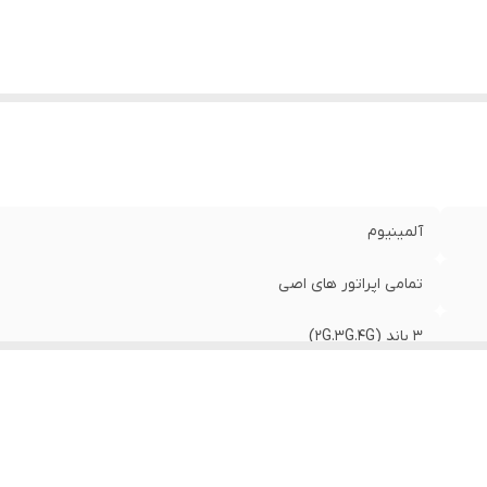
آلمینیوم
تمامی اپراتور های اصی
3 باند (2G.3G.4G)
چین
۱۵۰متر مربع (فلت)