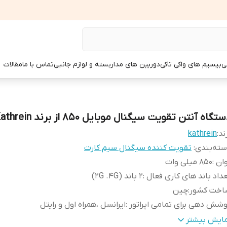
ی
بیسیم های واکی تاکی
دوربین های مداربسته و لوازم جانبی
تماس با ما
مقالات
تگاه آنتن تقویت سیگنال موبایل 850 از برند Kathrein
ند:
kathrein
ته‌بندی
:
تقویت کننده سیگنال سیم کارت
وان
:
850 میلی وات
داد باند های کاری فعال
:
2 باند (2G .4G)
اخت کشور
:
چین
شش دهی برای تمامی اپراتور
:
ایرانسل ،همراه اول و رایتل
حدوده فرکانسی
:
Frequency 900-950 / 1800-1850 MHz
مایش بیشتر