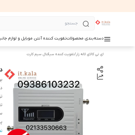
دسته‌بندی محصولات
تقویت کننده آنتن موبایل و لوازم جانب
ای تی کالای لاله زار
/
تقویت کننده سیگنال سیم کارت
دس
بر
دس
ت
تع
س
پو
م
ن