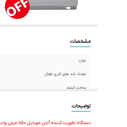
م
مشخصات
توان
تعداد باند های کاری فعال
ساخت کشور
پوشش دهی برای تمامی اپراتور
توضیحات
محدوده فرکانسی
دستگاه تقویت کننده آنتن موبایل 850 میلی وات مدل MZ102 -WTPRO از برند kathrein