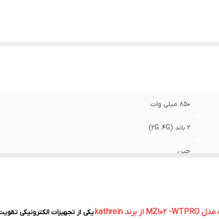
حدوده پوشش دهی
:
100 متر مربع (فلت)
850 میلی وات
2 باند (2G .4G)
چین
ایرانسل ،همراه اول و رایتل
Frequency 900-950 / 1800-1850 MHz
یکی از تجهیزات الکترونیکی تقوی