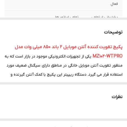
فعال
پشتیبانی از تمامی
تمامی اپراتور ها
اپراتور ها
توضیحات
ساخت کشور
چین
پکیج تقویت کننده آنتن موبایل 2 باند 850 میلی وات مدل
محدوده پوشش
100 متر مربع ( فلت )
MZ102-WTPRO
دهی
یکی از تجهیزات الکترونیکی موجود در بازار است که به
منظور تقویت آنتن موبایل خانگی در مناطق دارای سیگنال ضعیف مورد
استفاده قرار می گیرد. دستگاه ریپیتر این پکیج با کمک آنتن گیرنده و
پخش کننده می تواند آنتن را از نقاط دور دست دریافت کرده و پس از
تقویت در محل مورد نظر شما پخش کند.
نظرات
مشخصات دستگاه تقویت کننده آنتن موبایل 2 باند 850 میلی وات مدل
MZ102-WT PRO
دستگاه تقویت کننده آنتن موبایل ۲ باند ۸۵۰ میلی وات مدل MZ102-