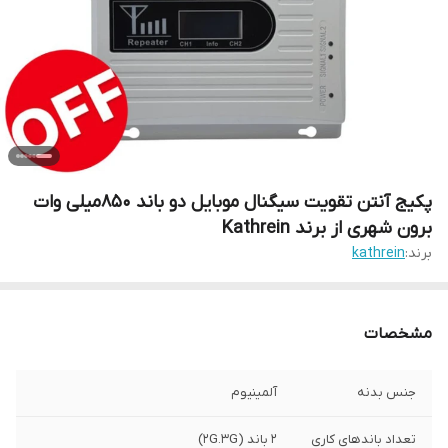
پکیج آنتن تقویت سیگنال موبایل دو باند 850میلی وات
برون شهری از برند Kathrein
برند:
kathrein
مشخصات
جنس بدنه
آلمینیوم
تعداد باندهای کاری
۲ باند (۲G.3G)