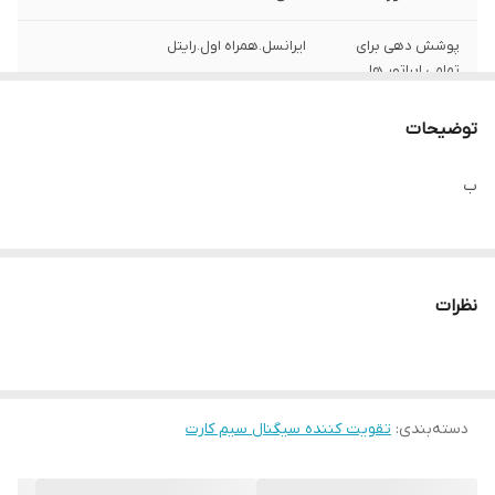
پوشش دهی برای
ایرانسل.همراه اول.رایتل
تمامی اپراتور ها
محدوده پوشش
600 متر مربع (فلت) با پخش کننده اضافه
توضیحات
دهی
ب
تعداد باند های
4باند (2G.3G.4G.5G)
کاری فعال
دارای سیستم
ALC.AGG
هوشمند
نظرات
جنس بدنه
آلمینیوم و سیستم خنک کننده
دسته‌بندی
:
تقویت کننده سیگنال سیم کارت