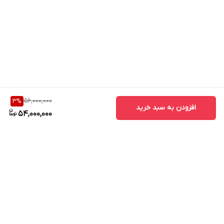
56,000,000
3
%
افزودن به سبد خرید
54,000,000
برگشت به بالا