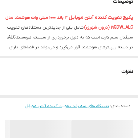
توضیحات
دارای سیستم
alc
پکیج تقویت کننده آنتن موبایل
3 باند 1000 میلی وات هوشمند مدل
هوشمند
19GDW_ALC (درون شهری)
شامل یکی از جدیدترین دستگاه‌های تقویت
توان دستگاه قدرت
1000میلی وات
سیگنال سیم کارت است که به دلیل برخورداری از سیستم هوشمند ALC،
ورودی
در دسته ریپیترهای هوشمند قرار می‌گیرد و می‌تواند در فضاهای دارای
محدوده فرکانسی
fvequehcy890-860/1800-1880/2100_2150mhz
آنتن ضعیف مورد استفاده قرار گیرد تا کیفیت تماس تلفنی شما را بهبود
بخشیده و سرعت اینترنت اپراتور مورد نظر شما را افزایش دهد.
نظرات
معرفی پکیج تقویت کننده آنتن موبایل 3 باند1000میلی وات هوشمند
مدل 19GDW_ALC (درون شهری)
پکیج تقویت کننده آنتن موبایل 3 باند 1000میلی وات هوشمند مدل
دسته‌بندی
:
دستگاه های سه باند تقویت کننده آنتن موبایل
19GDW_ALC شامل یک ریپیتر با توان 750 میلی وات بوده که از جنس
بدنه ABS برخوردار است و توان فعالیت در 3 باند 2G ,3G و 4G را دارد.
این ریپیتر از تمامی اپراتورها پشتیبانی کرده و می‌تواند هم به عنوان
ریپیتر همراه اول مورد استفاده قرار گرفته و هم تقویت کننده آنتن