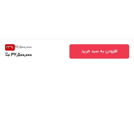
مقایسه نبوده و بهتر است آنها را با تقویت آنتن موبایل هوشمند از برند
کاتراین مقایسه نکنید. «تمامی سفارشات قبل از ارسال کاملا بررسی
می‌شود و خریداران می‌بایست در صورت مشاهده هرگونه آسیب دیدگی
از تحویل گرفتن آن از پست. باربری. تیپاکس و... خودداری کنند!»در غیر
اینصورت این مجموعه هیچ مسئولیتی را قبول نخواهد کرد.
42,500,000
23
%
افزودن به سبد خرید
32,500,000
برگشت به بالا