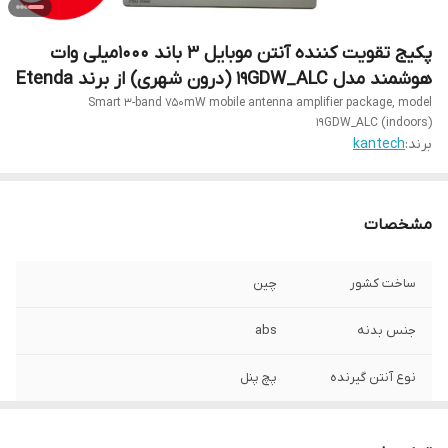
پکیج تقویت کننده آنتن موبایل 3 باند 1000میلی وات
هوشمند مدل 19GDW_ALC (درون شهری) از برند Etenda
Smart 3-band 750mW mobile antenna amplifier package, model
19GDW_ALC (indoors)
برند:
kantech
مشخصات
ساخت کشور
چین
جنس بدنه
abs
نوع آنتن گیرنده
پچ پنل
پشتیبانی از اپراتور
تمامی اپراتور ها
ها