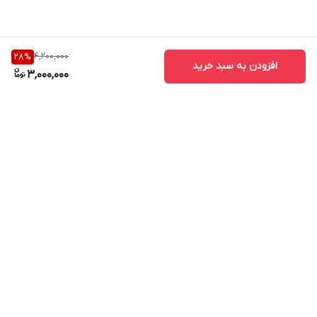
4,200,000
28
%
افزودن به سبد خرید
3,000,000
برگشت به بالا