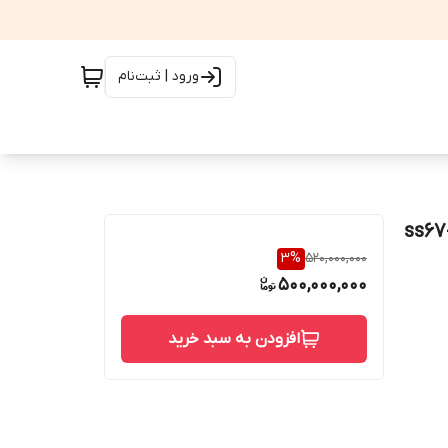
ورود | ثبت‌نام
اند صنعتی 5 وات ss67-GDW
3
%
520,000,000
500,000,000
افزودن به سبد خرید