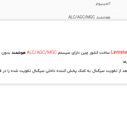
آلمینیوم
هوشمند ALC/AGC/MGC
ایرانسل همراه اول رایتل
2G.3G.4G
ALC/AGC/MGC
ساخت کشور چین دارای سیستم
هوشمند
بدون ن
5 وات (5000 میلی وات)
ره
ا
 و بعد از تقویت سیگنال به کمک پخش کننده داخلی سیگنال تقویت شده را در 
1500 متر مربع (فلت)
این دستگاه فول باند است که توان کار در باند های 2G_3G_4G را دارد .این پکیج تمامی اپراتورها را پشتیبانی
Frequency 900-950 / 1800-1850 / 2000-2100 MHz
15 متر مربع
( فلت )
را پوشش داده و آنتن قوی در ا
چ وجه قابل ردیابی نبوده وهیچ نویز و اختلالی را بر سیستم های مخابراتی نیز 
 ایزوله کردن فرکانس های مورد نیاز خود را دریافت کرده و سایر امواج را دفع کند