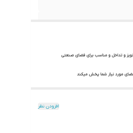
ویز و تداخل و مناسب برای فضای
صنعتی
فضای مورد نیاز شما پخش میکند
 کرده و قابلیت تقویت سیگنال موبایل ایرانسل و همراه اول و رایتل و حتی
ختیار شما قرار میدهد .
از سوی دیگر اگر شما به دنبال یک دستگاه غیر قابل ردیابی و ضد نویز و اختلال هستید بهتر است دستگاه تقویت کننده موبایل 3باند 5 میلی وات صنعتی را خریداری نمایید. این دستگاه به
افزودن نظر
ایجاد نخواهد کرد . از سوی دیگر میتوانید به طور
 .
جنس بدنه این دستگاه از آلمینیوم ودارای سیستم خنک کننده بوده و به همین دلیل از طول عمر بالایی برخوردار است اما برای راحتی خیال شما مجموعه آی تی کالا لاله زار 18 ماه گارانتی معتبر