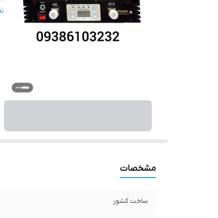
تع
ن
تو
م
مح
مشخصات
ساخت کشور