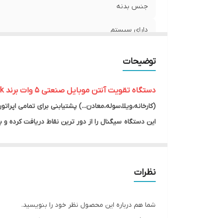
جنس بدنه
دارای سیستم
پشتیبانی تمامی اپراتور ها
توضیحات
تعداد باند های کاری فعال
دستگاه تقویت آنتن موبایل
صنعتی 5 وات برند Lintratek
توان دستگاه
(کارخانه،ویلا،سوله،معادن...) پشتیابنی برای تمامی اپراتو
این دستگاه سیگنال را از دور ترین نقاط دریافت کرده
محدوده پوشش دهی
محدوده فرکانسی
سیگنال های مخابراتی را خواهد داشت این دستگاه با توانی حدود5000میلی وات تا00
نظرات
دلیل برخورداری از سیستم هوشمند
AlC-AGC-MGC
به هی
اتوماتیک امواج ناخالص و نامعیوب را ردیابی کرده وبعد از
شما هم درباره این محصول نظر خود را بنویسید.