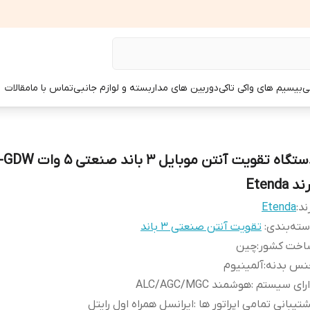
ی
بیسیم های واکی تاکی
دوربین های مداربسته و لوازم جانبی
تماس با ما
مقالات
دستگاه تقویت آنتن موبایل 3 ب
د Etenda
ند:
Etenda
ته‌بندی
:
تقویت آنتن صنعتی 3 باند
اخت کشور
:
چین
نس بدنه
:
آلمینیوم
ارای سیستم
:
هوشمند ALC/AGC/MGC
تیبانی تمامی اپراتور ها
:
ایرانسل همراه اول رایتل