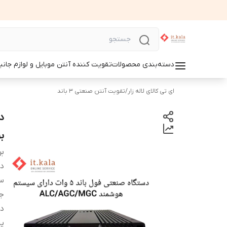
دسته‌بندی محصولات
تقویت کننده آنتن موبایل و لوازم جانب
ای تی کالای لاله زار
/
تقویت آنتن صنعتی 3 باند
برن
بر
دس
س
ج
د
پش