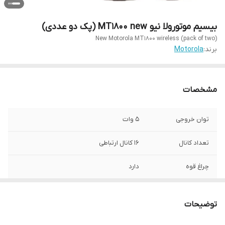
بیسیم موتورولا نیو MT1800 new (پک دو عددی)
New Motorola MT1800 wireless (pack of two)
برند:
Motorola
مشخصات
توان خروجی
5 وات
تعداد کانال
16 کانال ارتباطی
چراغ قوه
دارد
توان باتری
1800 میلی‌آمپر
توضیحات
مقاومت در برابر گرد
دارد
و غبار با استاندارد