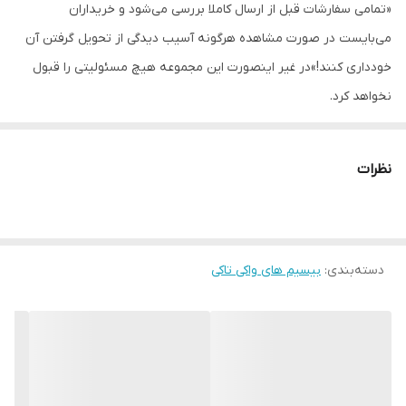
«تمامی سفارشات قبل از ارسال کاملا بررسی می‌شود و خریداران
Ips24
می‌بایست در صورت مشاهده هرگونه آسیب دیدگی از تحویل گرفتن آن
برد
داخل شهر 2 تا 10 کیلومتر و خارج از شهر 10 تا 15
خودداری کنند!»در غیر اینصورت این مجموعه هیچ مسئولیتی را قبول
کیلومتر
نخواهد کرد.
باند فرکانسی
UHF 400 – 470 مگا هرتز
دارای
دو زبانه چینی و انگلیسی و رادیو FM
نظرات
ولتاژ باتری
3.7 ولت با مدت نگهداری شارژ در زمان پرکار 12
ساعت و در شرایط کم کارکرد تا 24 ساعت
دسته‌بندی
:
بیسیم های واکی تاکی
لوازم همراه
باتری، بند، دفترچه راهنما، شارژر رومیزی و گیره
کمری