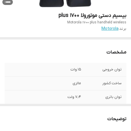
بیسیم دستی موتورولا 1700 plus
Motorola 1700 plus handheld wireless
برند:
Motorola
مشخصات
توان خروجی
15 وات
ساخت کشور
مالزی
توان باتری
۷٫۴ ولت
قابلیت شارژ با TYPE
دارد
C
توضیحات
باند فرکانسی
۴۰۰-۵۲۰ UHF