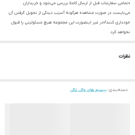
«تمامی سفارشات قبل از ارسال کاملا بررسی می‌شود و خریداران
می‌بایست در صورت مشاهده هرگونه آسیب دیدگی از تحویل گرفتن آن
تعداد کانال
16 کانال ارتباطی
خودداری کنند!»در غیر اینصورت این مجموعه هیچ مسئولیتی را قبول
قابلیت اتصال VOX
دارد
نخواهد کرد.
ظرفیت باتری
6800 میلی آمپر
نظرات
برد
در داخل شهر ۵-۱۰ کیلومتر و در فضای باز
۵۰-۳۰ کیلومتر
لوازم همراه
شارژر رومیزی، باتری، دفترچه راهنما، بند، گیره
کمری، کابل شارژر تایپ سی
دسته‌بندی
:
بیسیم های واکی تاکی