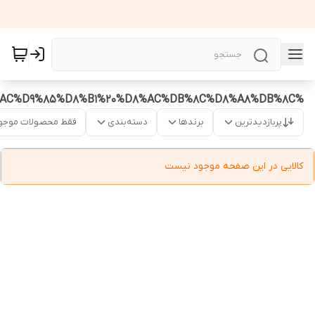
%D8%AC%D9%85%D8%B1%20%D8%AC%DB%8C%D8%A8%DB%8C
پربازدیدترین
برندها
دسته‌بندی
فقط محصولات موجو
کالایی در این صفحه موجود نیست