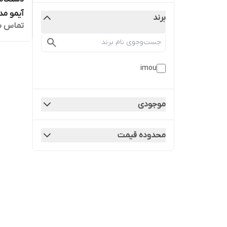
آیمو مدل H265
برند
تماس ب
imou
موجودی
محدوده قیمت