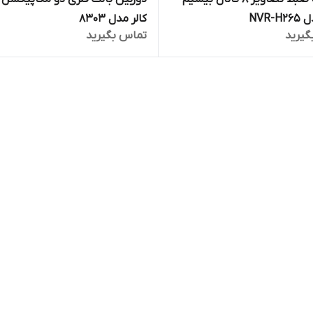
NVR-
کالر مدل 8303
گیرید
تماس بگیرید