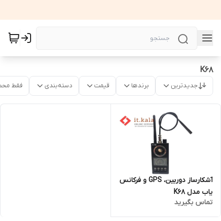
K68
جدیدترین
برندها
قیمت
دسته‌بندی
فقط محص
آشکارساز دوربین، GPS و فرکانس
یاب مدل K68
تماس بگیرید