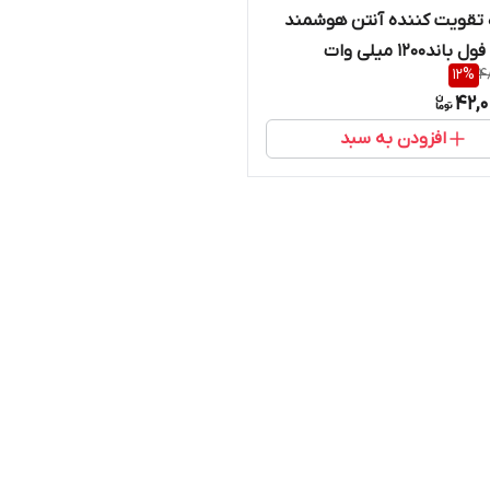
 تقویت کننده آنتن هوشمند
موبایل فول باند1200 میلی وات
12
%
4
رند kathrein
42,0
افزودن به سبد