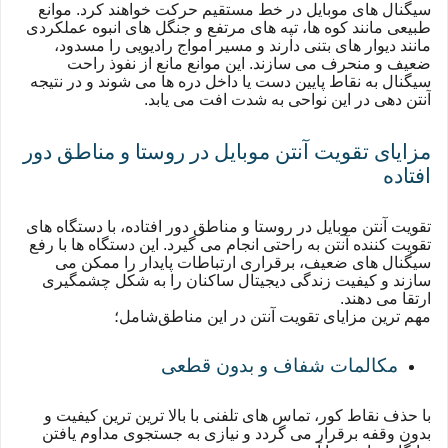
سیگنال های موبایل در خط مستقیم حرکت خواهند کرد. موانع
طبیعی مانند کوه ها، تپه های مرتفع و جنگل های انبوه عملکردی
مانند دیوار های بتنی دارند و مسیر امواج رادیویی را مسدود،
ضعیف و منحرف می سازند. این موانع مانع از نفوذ راحت
سیگنال به نقاط پایین دست یا داخل دره ها می شوند و در نتیجه
آنتن دهی در این نواحی به شدت افت می یابد.
مزایای تقویت آنتن موبایل در روستا و مناطق دور
افتاده
تقویت آنتن موبایل در روستا و مناطق دور افتاده، با دستگاه های
تقویت کننده آنتن به راحتی انجام می گیرد. این دستگاه ها با رفع
سیگنال های ضعیف، برقراری ارتباطات پایدار را ممکن می
سازند و کیفیت زندگی دیجیتال ساکنان را به شکل چشمگیری
ارتقا می دهند.
مهم ترین مزایای تقویت آنتن در این مناطق
شامل؛
مکالمات شفاف و بدون قطعی
با حذف نقاط کور، تماس های تلفنی با بالا ترین ترین کیفیت و
بدون وقفه برقرار می گردد و نیازی به جستجوی مداوم یافتن