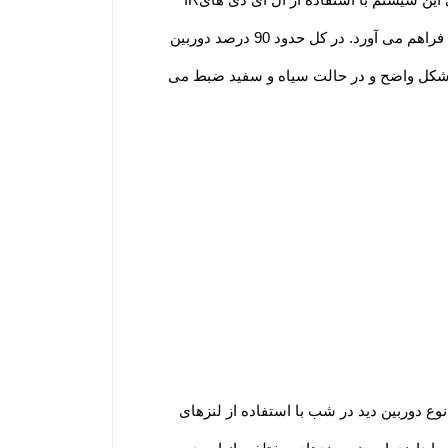
این سیستم با استفاده از ال ای دی های
IR
انجام گرفته است. وجود طول موج 850 نانومتری به همراه 940 نانومتر امکان بازتاب نور به اشیا در تصاویر سیاه و سفید را فراهم می آورد. در کل حدود 90 درصد دوربین
 به شکل واضح و در حالت سیاه و سفید ضبط می
وع دوربین دید در شب با استفاده از لنزهای