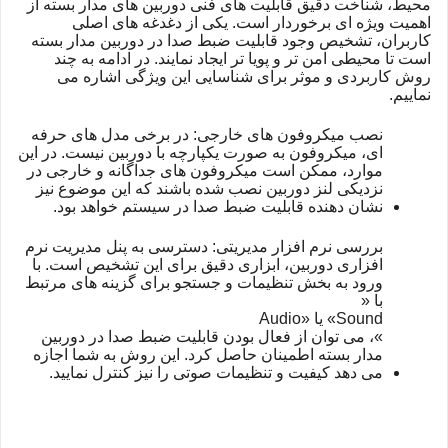
محیط، شناخت دقیق قابلیت های فنی دوربین های مدار بسته از
اهمیت ویژه ای برخوردار است. یکی از دغدغه های اصلی
کاربران، تشخیص وجود قابلیت ضبط صدا در دوربین مدار بسته
است تا محیطی امن تر و پویا تر ایجاد نمایند. در ادامه به چند
روش کاربردی و موثر برای شناسایی این ویژگی اشاره می
نماییم.
نصب میکروفون های خارجی: در برخی مدل های حرفه
ای، میکروفون به صورت یکپارچه با دوربین نیست. در این
موارد، ممکن است میکروفون های جداگانه و خارجی در
نزدیکی لنز دوربین نصب شده باشند که این موضوع نیز
نشان دهنده قابلیت ضبط صدا در سیستم خواهد بود.
بررسی نرم افزار مدیریتی: دسترسی به پنل مدیریت نرم
افزاری دوربین، ابزاری دقیق برای این تشخیص است. با
ورود به بخش تنظیمات و جستجو برای گزینه های مرتبط
با «
Sound
» یا «
Audio
»، می توان از فعال بودن قابلیت ضبط صدا در دوربین
مدار بسته اطمینان حاصل کرد. این روش به شما اجازه
می دهد کیفیت و تنظیمات صوتی را نیز کنترل نمایید.