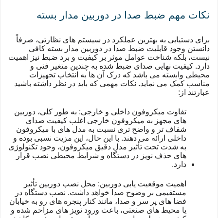
نکات مهم ضبط صدا در دوربین مدار بسته
برای دستیابی به بهترین عملکرد در سیستم های نظارتی، صرفاً
دانستن وجود قابلیت ضبط صدا در دوربین مدار بسته کافی
نیست، بلکه شناخت عوامل موثر بر کیفیت و برد ضبط نیز اهمیت
دارد. کیفیت نهایی صدای ضبط شده به چندین متغیر فنی و
محیطی وابسته می باشد که درک آن ها به انتخاب تجهیزات
مناسب کمک می نماید. نکات مهمی که باید در نظر داشته باشید
عبارتند از:
تفاوت میکروفون داخلی و خارجی: به طور کلی، دوربین
های مجهز به میکروفون خارجی اغلب کیفیت صدای
شفاف تر و واضح تری نسبت به مدل های با میکروفون
داخلی ارائه می دهند. با این حال، این مزیت نسبی بوده و
به شدت تحت تأثیر مدل دقیق میکروفون، وجود تکنولوژی
های حذف نویز در دستگاه و شرایط محیطی نصب قرار
دارد.
اهمیت موقعیت یابی دوربین: محل نصب دوربین تأثیر
مستقیمی بر وضوح صدا خواهد داشت. نصب دستگاه در
فضا های پر سر و صدا، مانند کنار پنجره های رو به خیابان
یا محیط های صنعتی، باعث ورود نویز های مزاحم شده و