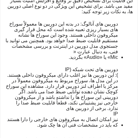
این قابلیت برای تشخیص دقیق تر وقایع و افزایش امنیت بسیار
مفید می باشد. برای تشخیص این ویژگی در دو نوع اصلی دوربین
ها، به نکات زیر توجه کنید:
دوربین های آنالوگ: در بدنه این دوربین ها معمولاً سوراخ
های بسیار ریزی تعبیه شده است که محل قرار گیری
میکروفون داخلی هستند. وجود این سوراخ ها نشانه
مستقیم قابلیت ضبط صدا خواهد بود. همچنین می توانید با
جستجوی مدل دوربین در اینترنت و بررسی مشخصات
فنی، به دنبال عبارت «
Mic
» یا «
Audio
» بگردید.
دوربین های تحت شبکه (
IP
): این دوربین ها نیز اغلب دارای میکروفون داخلی هستند.
در این مدل ها، سوراخ مربوط به میکروفون معمولاً در
مرکز یا اطراف لنز دوربین قرار دارد. مشاهده این سوراخ
کوچک نشان دهنده توانایی ضبط صدا می باشد. اگر
دوربینی این سوراخ ها را نداشته باشد و از میکروفون
خارجی نیز پشتیبانی نکند، قطعاً قابلیت ضبط صدا را
ندارد. برخی از دوربین های
IP
نیز امکان اتصال به میکروفون های خارجی را دارا هستند
که باید در مشخصات فنی آن ها چک شود.