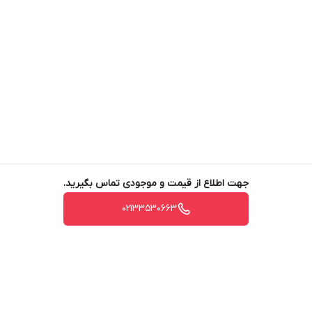
جهت اطلاع از قیمت و موجودی تماس بگیرید.
02133530663