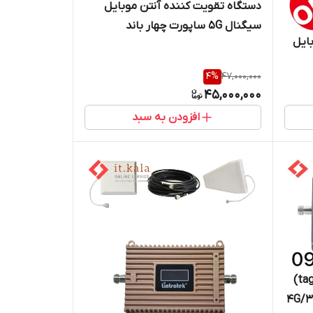
دستگاه تقویت کننده آنتن موبایل
سیگنال 5G ساپورت چهار باند
ایل
1500میلی وات از برند Kathrein
4
%
47,000,000
45,000,000
افزودن به سبد
دستگاه تقویت آنتن 1600 (taghviat)
تقویت (signal)موبایل ۴G/۳G/۲G (۳