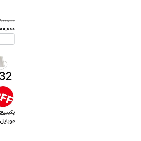
,000,000
00,000
پکیییج 
athrein