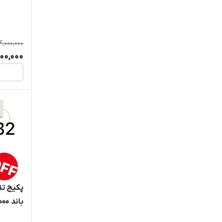
4,000,000
000,000
پکیج تق
athrein