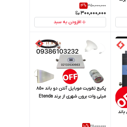
14
%
350,000,000
300,000,000
افزودن به سبد
پکیج تقویت موبایل آنتن دو باند ۸۵۰
میلی وات برون شهری از برند Etenda
باند
10
%
28,000,000