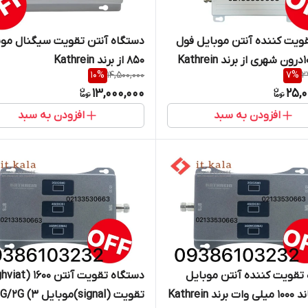
یج تقویت کننده آنتن موبایل فول
دستگاه آنتن تقویت سیگنال موب
850 از برند Kathrein
10
%
14,500,000
7
%
2
13,000,000
25,0
افزودن به سبد
افزودن به سبد
تقویت کننده آنتن موبایل
ند Kathrein