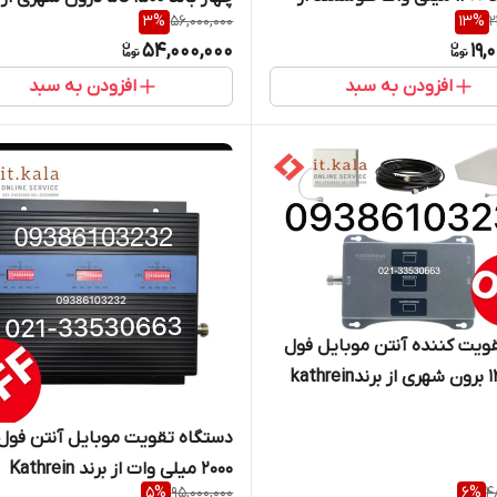
3
%
56,000,000
13
%
2
Kathrein
54,000,000
19,
افزودن به سبد
افزودن به سبد
ویت کننده آنتن موبایل فول
دستگاه تقویت موبایل آنتن فول 
2000 میلی وات از برند Kathrein
5
%
95,000,000
6
%
4