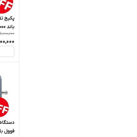
Katrhrein
پک
Lintratek
باند 1000درون شهری از برند Kathrein
7,000,000
TOPLINK
00,000
دستگاه 
فوول باند ۱۰۰۰ میلی وات بر