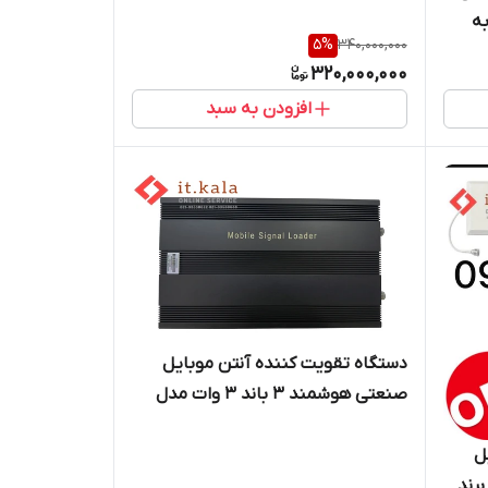
از به
5
%
340,000,000
320,000,000
افزودن به سبد
دستگاه تقویت کننده آنتن موبایل
صنعتی هوشمند 3 باند 3 وات مدل
KW33F_GDW
ل
از برند