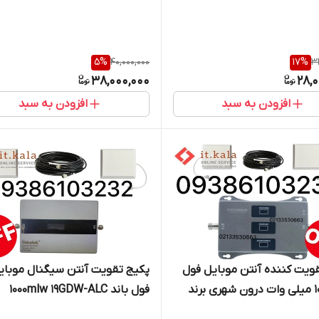
باند – ۰۰MHz – 70dB Gain
Kathrein
5
%
40,000,000
17
%
3
38,000,000
28,
افزودن به سبد
افزودن به سبد
ویت کننده آنتن موبایل فول
پکیج تقویت آنتن سیگنال موبای
باند ۱۰۰۰ میلی وات درون شهری برند
فول باند 1000mlw 19GDW-ALC
K
هوشمند (درون شهری) از برند Etenda