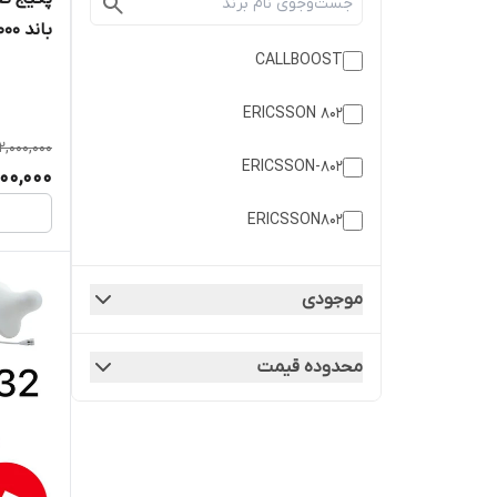
CALLBOOST
athrein
ERICSSON 802
2,000,000
ERICSSON-802
00,000
ERICSSON802
Etenda
موجودی
kathrein
محدوده قیمت
Kathrein
KATHREIN
kathrien