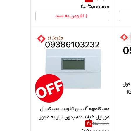
25,000,000
افزودن به سبد
فول
دستگاههه آنننتن تقویت سییگننال
موبایل 2 باند 800 بدون نیاز به مجوز
9
%
55,000,000
برند ERICSSON802