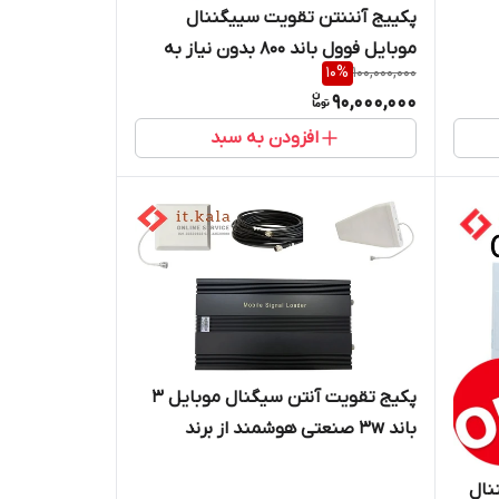
پکییج آنننتن تقویت سییگننال
موبایل فوول باند 800 بدون نیاز به
10
%
100,000,000
مجوز درون شهری برند Etenda
90,000,000
افزودن به سبد
پکیج تقویت آنتن سیگنال موبایل 3
باند 3w صنعتی هوشمند از برند
Etenda
نال