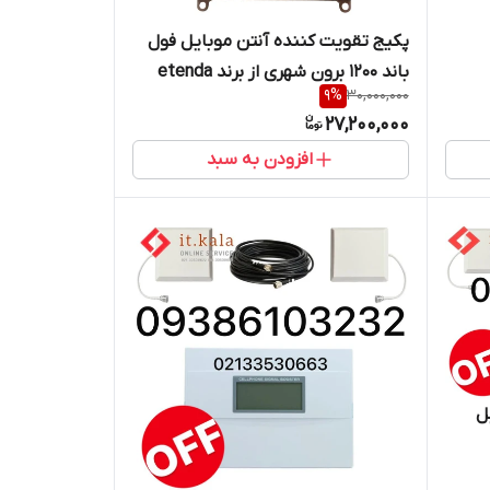
۲۱) برند
پکیج تقویت کننده آنتن موبایل فول
باند ۱۲۰۰ برون شهری از برند etenda
9
%
30,000,000
27,200,000
افزودن به سبد
ل