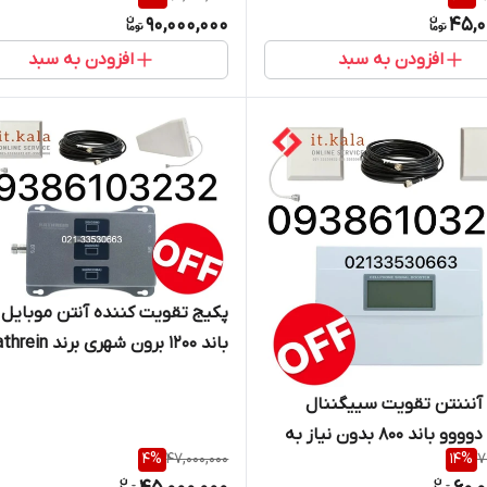
90,000,000
45,0
افزودن به سبد
افزودن به سبد
پکیج تقویت کننده آنتن موبایل 
باند ۱۲۰۰ برون شهری برند Kathrein
آنننتن تقویت سییگننال
موبایل دوووو باند 800 بدون نیاز به
4
%
47,000,000
14
%
7
 شهری برند Etenda