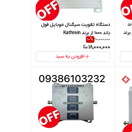
ند
دستگاه تقویت سیگنال موبایل فول
 از برند
باند 1000 از برند Kathrein
10
%
20,000,000
18,000,000
افزودن به سبد