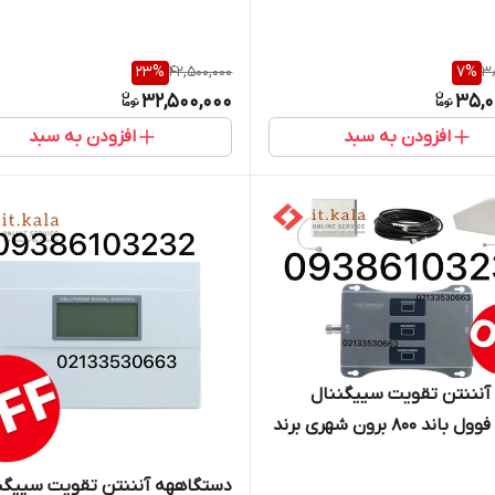
23
%
42,500,000
7
%
38
32,500,000
35,0
افزودن به سبد
افزودن به سبد
آنننتن تقویت سییگننال
موبایل فوول باند ۸۰۰ برون شهری برند
K
دستگاههه آنننتن تقویت سییگن