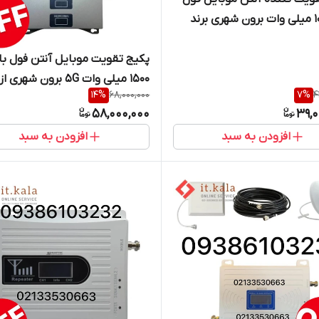
باند ۱۰۰۰ میلی وات برون شهری برند
K
پکیج تقویت موبایل آنتن فول با
1500 میلی وات 5G برون شهری
14
%
68,000,000
7
%
4
Kathrein
58,000,000
39,0
افزودن به سبد
افزودن به سبد