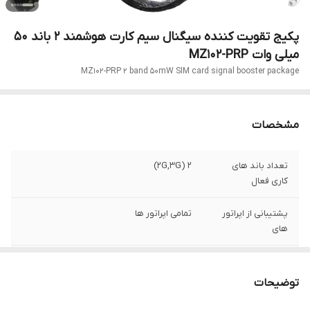
پکیج تقویت کننده سیگنال سیم کارت هوشمند 2 باند 50
میلی وات MZ102-PRP
MZ102-PRP 2 band 50mW SIM card signal booster package
مشخصات
تعداد باند های
2 (2G,3G)
کاری فعال
پشتیبانی از اپراتور
تمامی اپراتور ها
های
برند
KATHREIN
توضیحات
مدل
MZ102-PRP